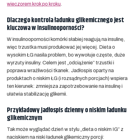
wieczorem krok po kroku
.
Dlaczego kontrola ładunku glikemicznego jest
kluczowa w insulinooporności?
W insulinooporności komórki słabiej reagują na insulinę,
więc trzustka musi produkować jej więcej. Dieta o
wysokim ŁG nasila problem, bo wywołuje częste, duże
wyrzuty insuliny. Celem jest „odciążenie” trzustki i
poprawa wrażliwości tkanek. Jadłospis oparty na
produktach o niskim ŁG (i rozsądnych porcjach) wspiera
ten kierunek: zmniejsza zapotrzebowanie na insulinę i
ułatwia stabilizację glikemii.
Przykładowy jadłospis dzienny o niskim ładunku
glikemicznym
Tak może wyglądać dzień w stylu „dieta o niskim IG” z
naciskiem na niski ładunek glikemiczny porcji: