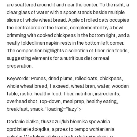
are scattered around it and near the center. To the right, a
clear glass of water with a spoon stands beside multiple
slices of whole wheat bread. A pile of rolled oats occupies
the central area of the frame, complemented by a bowl
brimming with cooked chickpeas in the bottom right, and a
neatly folded linen napkin rests in the bottom left corner.
The composition highlights a selection of fiber-rich foods,
suggesting elements for a nutritious diet or meal
preparation.
Keywords: Prunes, dried plums, rolled oats, chickpeas,
whole wheat bread, flaxseed, wheat bran, water, wooden
table, rustic, healthy food, fiber, nutrition, ingredients,
overhead shot, top-down, meal prep, healthy eating,
breakfast, snack.” loading=“lazy”>
Dodanie białka, tłuszczu i/lub błonnika spowalnia
opróżnianie żołądka, a przez to tempo wchłaniania
cukrów. W efekcie glukoza trafia do krwi wolniej, a