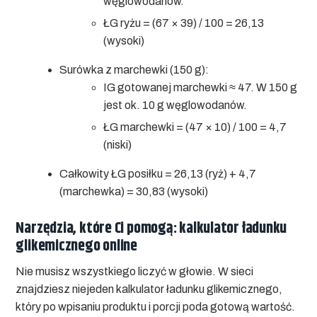
węglowodanów.
ŁG ryżu = (67 × 39) / 100 =
26,13
(wysoki)
Surówka z marchewki (150 g):
IG gotowanej marchewki ≈ 47. W 150 g
jest ok. 10 g węglowodanów.
ŁG marchewki = (47 × 10) / 100 =
4,7
(niski)
Całkowity ŁG posiłku = 26,13 (ryż) + 4,7
(marchewka) = 30,83 (wysoki)
Narzędzia, które Ci pomogą: kalkulator ładunku
glikemicznego online
Nie musisz wszystkiego liczyć w głowie. W sieci
znajdziesz niejeden kalkulator ładunku glikemicznego,
który po wpisaniu produktu i porcji poda gotową wartość.