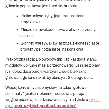
glikemia poposiłkowa jest bardziej stabilna.
Białko:
mięso, ryby, jaja, tofu, nasiona
strączkowe.
Tłuszcze:
awokado, oliwa z oliwek, orzechy,
nasiona.
Błonnik:
warzywa (zwłaszcza zielone liściaste),
produkty pełnoziarniste, nasiona chia.
Praktyczna rada:
Do owoców (np. jabłka) dodaj garść
migdałów lub łyżkę masła orzechowego. Jeśli jesz biały
ryż, dołóż dużą porcję warzyw i źródło białka (np.
grillowanego kurczaka), by obniżyć ŁG całego dania.
Więcej konkretnych pomysłów na takie „gotowe
schematy” (białko + błonnik + sensowna porcja
węglowodanów) znajdziesz w naszym artykule o
lekkich,
sycących i szybkich posiłkach na co dzień
.