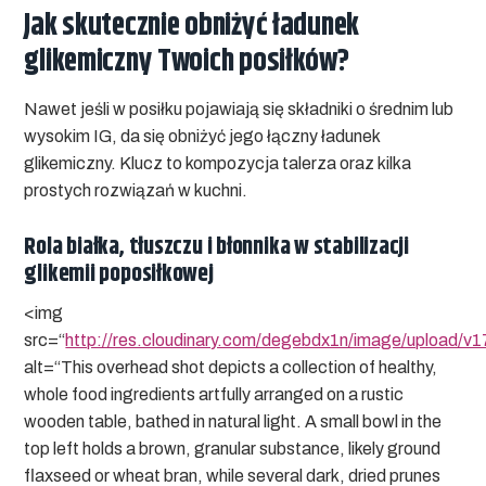
Jak skutecznie obniżyć ładunek
glikemiczny Twoich posiłków?
Nawet jeśli w posiłku pojawiają się składniki o średnim lub
wysokim IG, da się obniżyć jego łączny ładunek
glikemiczny. Klucz to kompozycja talerza oraz kilka
prostych rozwiązań w kuchni.
Rola białka, tłuszczu i błonnika w stabilizacji
glikemii poposiłkowej
<img
src=“
http://res.cloudinary.com/degebdx1n/image/upload/
alt=“This overhead shot depicts a collection of healthy,
whole food ingredients artfully arranged on a rustic
wooden table, bathed in natural light. A small bowl in the
top left holds a brown, granular substance, likely ground
flaxseed or wheat bran, while several dark, dried prunes