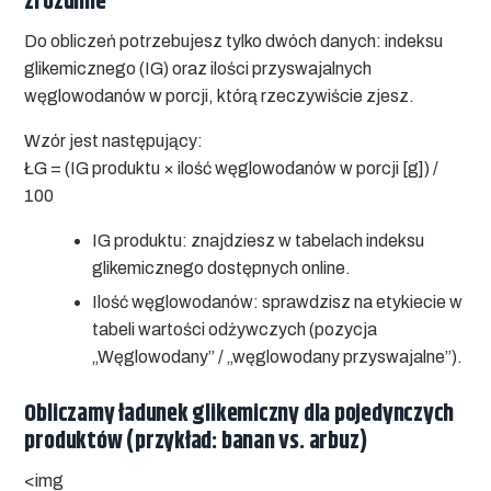
zrozumie
Do obliczeń potrzebujesz tylko dwóch danych: indeksu
glikemicznego (IG) oraz ilości przyswajalnych
węglowodanów w porcji, którą rzeczywiście zjesz.
Wzór jest następujący:
ŁG = (IG produktu × ilość węglowodanów w porcji [g]) /
100
IG produktu:
znajdziesz w tabelach indeksu
glikemicznego dostępnych online.
Ilość węglowodanów:
sprawdzisz na etykiecie w
tabeli wartości odżywczych (pozycja
„Węglowodany” / „węglowodany przyswajalne”).
Obliczamy ładunek glikemiczny dla pojedynczych
produktów (przykład: banan vs. arbuz)
<img