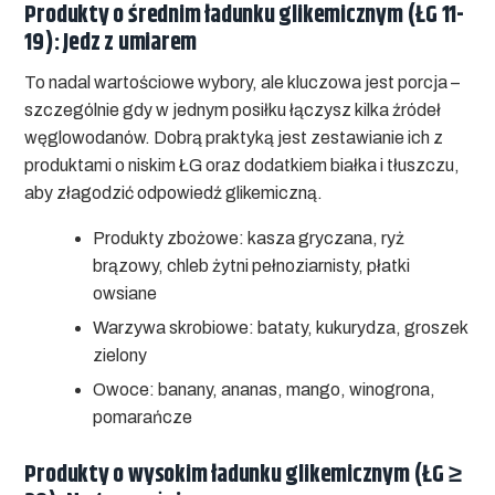
Produkty o średnim ładunku glikemicznym (ŁG 11-
19): Jedz z umiarem
To nadal wartościowe wybory, ale kluczowa jest porcja –
szczególnie gdy w jednym posiłku łączysz kilka źródeł
węglowodanów. Dobrą praktyką jest zestawianie ich z
produktami o niskim ŁG oraz dodatkiem białka i tłuszczu,
aby złagodzić odpowiedź glikemiczną.
Produkty zbożowe:
kasza gryczana, ryż
brązowy, chleb żytni pełnoziarnisty, płatki
owsiane
Warzywa skrobiowe:
bataty, kukurydza, groszek
zielony
Owoce:
banany, ananas, mango, winogrona,
pomarańcze
Produkty o wysokim ładunku glikemicznym (ŁG ≥