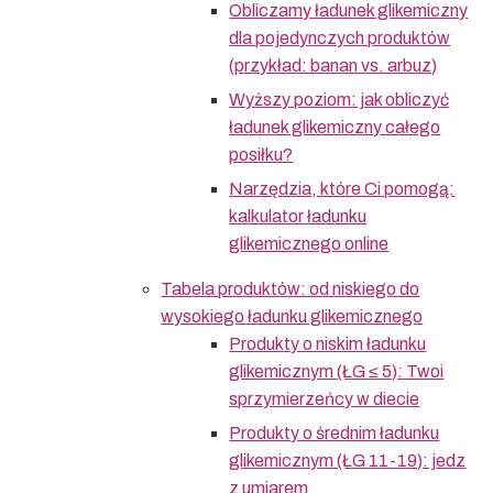
Obliczamy ładunek glikemiczny
dla pojedynczych produktów
(przykład: banan vs. arbuz)
Wyższy poziom: jak obliczyć
ładunek glikemiczny całego
posiłku?
Narzędzia, które Ci pomogą:
kalkulator ładunku
glikemicznego online
Tabela produktów: od niskiego do
wysokiego ładunku glikemicznego
Produkty o niskim ładunku
glikemicznym (ŁG ≤ 5): Twoi
sprzymierzeńcy w diecie
Produkty o średnim ładunku
glikemicznym (ŁG 11-19): jedz
z umiarem