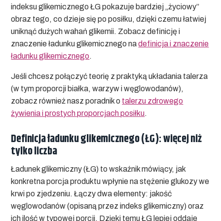
indeksu glikemicznego ŁG pokazuje bardziej „życiowy”
obraz tego, co dzieje się po posiłku, dzięki czemu łatwiej
uniknąć dużych wahań glikemii. Zobacz definicję i
znaczenie ładunku glikemicznego na
definicja i znaczenie
ładunku glikemicznego
.
Jeśli chcesz połączyć teorię z praktyką układania talerza
(w tym proporcji białka, warzyw i węglowodanów),
zobacz również nasz poradnik o
talerzu zdrowego
żywienia i prostych proporcjach posiłku
.
Definicja ładunku glikemicznego (ŁG): więcej niż
tylko liczba
Ładunek glikemiczny (ŁG) to wskaźnik mówiący, jak
konkretna porcja produktu wpłynie na stężenie glukozy we
krwi po zjedzeniu. Łączy dwa elementy: jakość
węglowodanów (opisaną przez indeks glikemiczny) oraz
ich ilość w typowej porcji. Dzięki temu ŁG lepiej oddaje