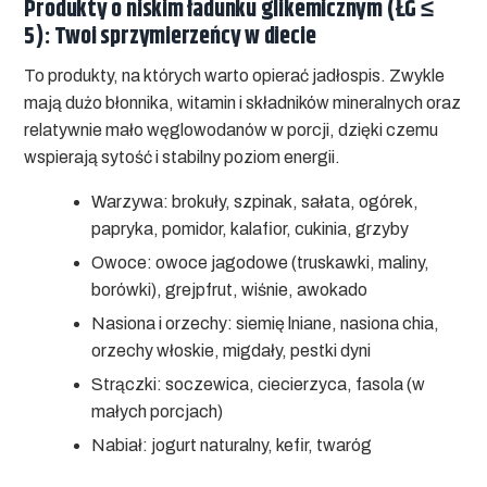
Produkty o niskim ładunku glikemicznym (ŁG ≤
5): Twoi sprzymierzeńcy w diecie
To produkty, na których warto opierać jadłospis. Zwykle
mają dużo błonnika, witamin i składników mineralnych oraz
relatywnie mało węglowodanów w porcji, dzięki czemu
wspierają sytość i stabilny poziom energii.
Warzywa:
brokuły, szpinak, sałata, ogórek,
papryka, pomidor, kalafior, cukinia, grzyby
Owoce:
owoce jagodowe (truskawki, maliny,
borówki), grejpfrut, wiśnie, awokado
Nasiona i orzechy:
siemię lniane, nasiona chia,
orzechy włoskie, migdały, pestki dyni
Strączki:
soczewica, ciecierzyca, fasola (w
małych porcjach)
Nabiał:
jogurt naturalny, kefir, twaróg