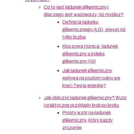
Co to jest ładunek glikemiczny i
dlaczego jest ważniejszy, niż myślisz?
Definicja ładunku
glikemicznego (ŁG): więcej niż
tylko liczba
Kluczowa różnica: ładunek
glikemiczny a indeks
glikemiczny (IG)
Jak ładunek glikemiczny
wpływa na poziom cukru we
krwi i Twoją energię?
Jak obliczyć ładunek glikemiczny? Wzór
i praktyczne przykłady krok po kroku
Prosty wzór na ładunek
glikemiczny, który każdy
zrozumie