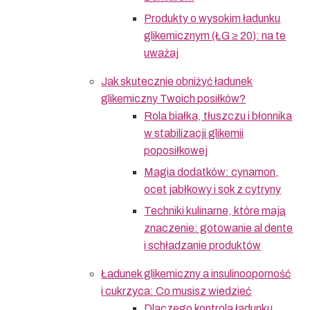
Produkty o wysokim ładunku
glikemicznym (ŁG ≥ 20): na te
uważaj
Jak skutecznie obniżyć ładunek
glikemiczny Twoich posiłków?
Rola białka, tłuszczu i błonnika
w stabilizacji glikemii
poposiłkowej
Magia dodatków: cynamon,
ocet jabłkowy i sok z cytryny
Techniki kulinarne, które mają
znaczenie: gotowanie al dente
i schładzanie produktów
Ładunek glikemiczny a insulinooporność
i cukrzyca: Co musisz wiedzieć
Dlaczego kontrola ładunku