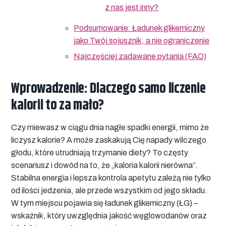
z nas jest inny?
Podsumowanie: Ładunek glikemiczny
jako Twój sojusznik, a nie ograniczenie
Najczęściej zadawane pytania (FAQ)
Wprowadzenie: Dlaczego samo liczenie
kalorii to za mało?
Czy miewasz w ciągu dnia nagłe spadki energii, mimo że
liczysz kalorie? A może zaskakują Cię napady wilczego
głodu, które utrudniają trzymanie diety? To częsty
scenariusz i dowód na to, że „kaloria kalorii nierówna”.
Stabilna energia i lepsza kontrola apetytu zależą nie tylko
od ilości jedzenia, ale przede wszystkim od jego składu.
W tym miejscu pojawia się ładunek glikemiczny (ŁG) –
wskaźnik, który uwzględnia jakość węglowodanów oraz