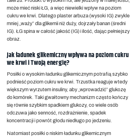
talerzu. Produkt o wysokim IG, ale jedzony w małej ilości,
może mieć niski ŁG, a więc niewielki wpływ na poziom
cukru we krwi. Dlatego plaster arbuza (wysoki IG) zwykle
mniej „waży” dla glikemii niż duży, dojrzały banan (średni
IG). ŁG spina w całość jakość (IG) i ilość, dając pełniejszy
obraz.
Jak ładunek glikemiczny wpływa na poziom cukru
we krwi i Twoją energię?
Posiłki o wysokim ładunku glikemicznym potrafią szybko
podnieść poziom cukru we krwi. Trzustka reaguje wtedy
większym wyrzutem insuliny, aby „wprowadzić” glukozę
do komórek. Taki gwałtowny mechanizm często kończy
się równie szybkim spadkiem glukozy, co wiele osób
odczuwa jako senność, rozdrażnienie, spadek
koncentracji i powrót głodu niedługo po jedzeniu.
Natomiast posiłki o niskim ładunku glikemicznym