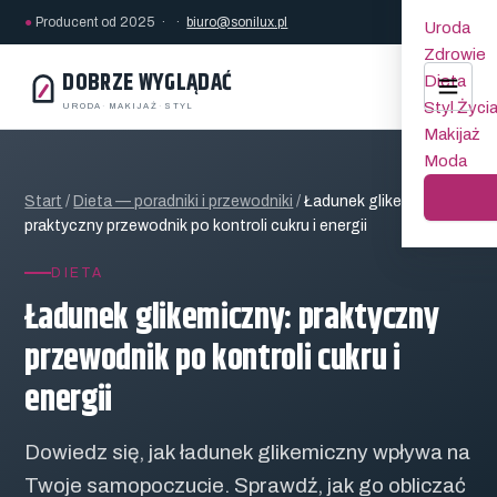
●
Producent od 2025 · ·
biuro@sonilux.pl
Uroda
Zdrowie
DOBRZE WYGLĄDAĆ
Dieta
Styl Życi
URODA
·
MAKIJAŻ
·
STYL
Makijaż
Moda
Start
/
Dieta — poradniki i przewodniki
/
Ładunek glikemiczny:
praktyczny przewodnik po kontroli cukru i energii
DIETA
Ładunek glikemiczny: praktyczny
przewodnik po kontroli cukru i
energii
Dowiedz się, jak ładunek glikemiczny wpływa na
Twoje samopoczucie. Sprawdź, jak go obliczać