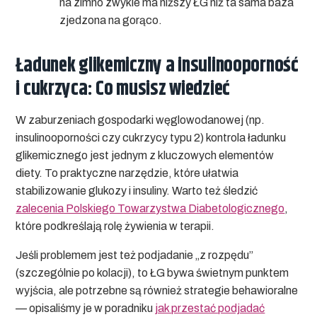
na zimno zwykle ma niższy ŁG niż ta sama baza
zjedzona na gorąco.
Ładunek glikemiczny a insulinooporność
i cukrzyca: Co musisz wiedzieć
W zaburzeniach gospodarki węglowodanowej (np.
insulinooporności czy cukrzycy typu 2) kontrola ładunku
glikemicznego jest jednym z kluczowych elementów
diety. To praktyczne narzędzie, które ułatwia
stabilizowanie glukozy i insuliny. Warto też śledzić
zalecenia Polskiego Towarzystwa Diabetologicznego
,
które podkreślają rolę żywienia w terapii.
Jeśli problemem jest też podjadanie „z rozpędu”
(szczególnie po kolacji), to ŁG bywa świetnym punktem
wyjścia, ale potrzebne są również strategie behawioralne
— opisaliśmy je w poradniku
jak przestać podjadać