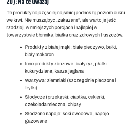
20): Na te uważaj
Te produkty najczęściej najsilniej podnoszą poziom cukru
we krwi. Nie muszą być „zakazane”, ale warto je jeść
rzadziej, w mniejszych porcjach i najlepiej w
towarzystwie błonnika, białka oraz zdrowych tłuszczów.
Produkty z białej mąki:
białe pieczywo, bułki,
biały makaron
Inne produkty zbożowe:
biały ryż, płatki
kukurydziane, kasza jaglana
Warzywa:
ziemniaki (szczególnie pieczone i
frytki)
Słodycze i przekąski:
ciastka, cukierki,
czekolada mleczna, chipsy
Słodzone napoje:
soki owocowe, napoje
gazowane