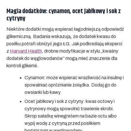
Magia dodatków: cynamon, ocet jabłkowy i sok z
cytryny
Niektóre dodatki mogą wspierać łagodniejszą odpowiedź
glikemiczną. Badania wskazują, że dodatek kwasu do
posiłku potrafi obniżyć jego ŁG. Jak podkreślają eksperci
z
Harvard Health
, drobne modyfikacje w stylu „kwaśny
dodatek do węglowodanów” mogą mieć znaczenie dla
kontroli glikemii.
Cynamon:
może wspierać wrażliwość na insulinę i
spowalniać opróżnianie żołądka. Dodaj go do
owsianki lub kawy.
Ocet jabłkowy i sok z cytryny:
kwas octowy i
cytrynowy mogą spowolnić trawienie skrobi.
Skrop sałatkę winegretem na bazie octu albo
wypij wodę z cytryną przed posiłkiem
bogatszym w węglowodany.