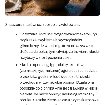
Znaczenie ma również sposób przygotowania.
Gotowanie
al dente
:
rozgotowany makaron, ryż
czy kasza zwykle mają wyższy indeks
glikemiczny niż wersje ugotowane
al dente
. Im
dłuższa obróbka, tym łatwiejsze trawienie skrobi
i szybszy wzrost poziomu cukru.
Skrobia oporna:
gdy produkty skrobiowe
(ziemniaki, ryż, makaron) ugotujesz i schłodzisz
przez kilka godzin w lodówce, część skrobi
przechodzi w tzw. skrobię oporną. Działa ona
podobnie do błonnika – nie jest trawiona w jelicie
cienkim, co może obniżyć ładunek glikemiczny
posiłku. Sałatka ziemniaczana czy makaronowa