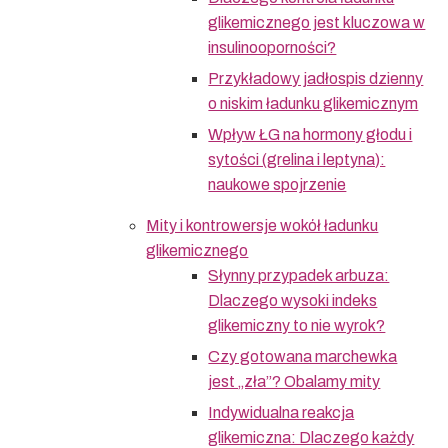
glikemicznego jest kluczowa w
insulinooporności?
Przykładowy jadłospis dzienny
o niskim ładunku glikemicznym
Wpływ ŁG na hormony głodu i
sytości (grelina i leptyna):
naukowe spojrzenie
Mity i kontrowersje wokół ładunku
glikemicznego
Słynny przypadek arbuza:
Dlaczego wysoki indeks
glikemiczny to nie wyrok?
Czy gotowana marchewka
jest „zła”? Obalamy mity
Indywidualna reakcja
glikemiczna: Dlaczego każdy