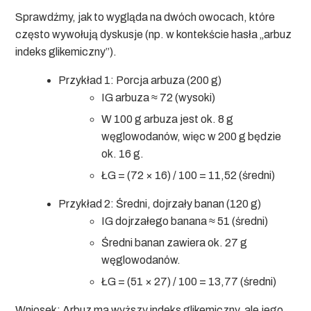
Sprawdźmy, jak to wygląda na dwóch owocach, które
często wywołują dyskusje (np. w kontekście hasła „arbuz
indeks glikemiczny”).
Przykład 1: Porcja arbuza (200 g)
IG arbuza ≈ 72 (wysoki)
W 100 g arbuza jest ok. 8 g
węglowodanów, więc w 200 g będzie
ok. 16 g.
ŁG = (72 × 16) / 100 = 11,52 (średni)
Przykład 2: Średni, dojrzały banan (120 g)
IG dojrzałego banana ≈ 51 (średni)
Średni banan zawiera ok. 27 g
węglowodanów.
ŁG = (51 × 27) / 100 = 13,77 (średni)
Wniosek:
Arbuz ma wyższy indeks glikemiczny, ale jego