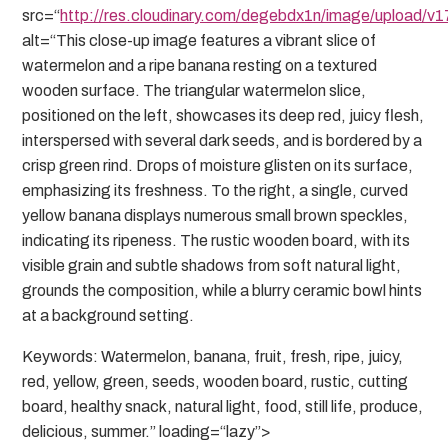
src=“
http://res.cloudinary.com/degebdx1n/image/upload
alt=“This close-up image features a vibrant slice of
watermelon and a ripe banana resting on a textured
wooden surface. The triangular watermelon slice,
positioned on the left, showcases its deep red, juicy flesh,
interspersed with several dark seeds, and is bordered by a
crisp green rind. Drops of moisture glisten on its surface,
emphasizing its freshness. To the right, a single, curved
yellow banana displays numerous small brown speckles,
indicating its ripeness. The rustic wooden board, with its
visible grain and subtle shadows from soft natural light,
grounds the composition, while a blurry ceramic bowl hints
at a background setting.
Keywords: Watermelon, banana, fruit, fresh, ripe, juicy,
red, yellow, green, seeds, wooden board, rustic, cutting
board, healthy snack, natural light, food, still life, produce,
delicious, summer.” loading=“lazy”>