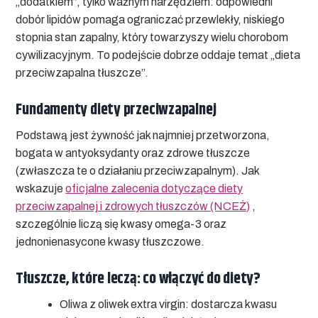
„dodatkiem”, tylko ważnym narzędziem: odpowiedni
dobór lipidów pomaga ograniczać przewlekły, niskiego
stopnia stan zapalny, który towarzyszy wielu chorobom
cywilizacyjnym. To podejście dobrze oddaje temat „
dieta
przeciwzapalna tłuszcze
”.
Fundamenty diety przeciwzapalnej
Podstawą jest żywność jak najmniej przetworzona,
bogata w antyoksydanty oraz
zdrowe tłuszcze
(zwłaszcza te o działaniu przeciwzapalnym). Jak
wskazuje
oficjalne zalecenia dotyczące diety
przeciwzapalnej i zdrowych tłuszczów (NCEŻ)
,
szczególnie liczą się kwasy omega-3 oraz
jednonienasycone kwasy tłuszczowe.
Tłuszcze, które leczą: co włączyć do diety?
Oliwa z oliwek extra virgin:
dostarcza kwasu