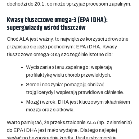
dochodzi do 20:1, co może sprzyjać procesom zapalnym.
Kwasy tłuszczowe omega-3 (EPA i DHA):
supergwiazdy wśród tłuszczów
Choć ALA jest ważny, to największe korzyści zdrowotne
przypisuje się jego pochodnym: EPA i DHA.
Kwasy
tłuszczowe omega-3
są szczególnie istotne dla:
Wyciszania stanu zapalnego:
wspierają
profilaktykę wielu chorób przewlekłych.
Serce i naczynia:
pomagają obniżać
trójglicerydy i wspierają prawidłowe ciśnienie.
Mózg i wzrok:
DHA jest kluczowym składnikiem
mózgu oraz siatkówki.
Warto pamiętać, że przekształcanie ALA (np. z siemienia)
do EPA i DHA jest mało wydajne. Dlatego najlepiej
sięgać po bezpośrednie źródła: tłuste ryby morskie