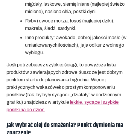
migdały, laskowe, siemię lniane (najlepiej świeżo
mielone), nasiona chia, pestki dyni.
Ryby i owoce morza:
łosoś (najlepiej dziki),
makrela, śledź, sardynki.
Inne produkty:
awokado, dobrej jakości masło (w
umiarkowanych ilościach), jaja od kur z wolnego
wybiegu.
Jeśli potrzebujesz szybkiej ściągi, to powyższa
lista
produktów zawierających zdrowe tłuszcze
jest dobrym
punktem startu do planowania tygodnia. Więcej
praktycznych wskazówek o prostym komponowaniu
posiłków (tak, by były sycące i „działały” w codziennym
grafiku) znajdziesz w artykule
lekkie, sycące i szybkie
posiłki na co dzień
.
Jak wybrać olej do smażenia? Punkt dymienia ma
znaczenie