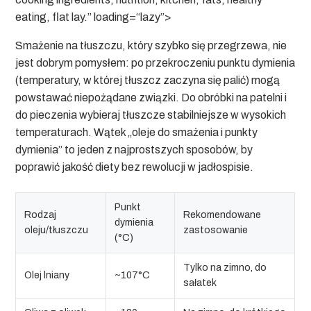
eating, flat lay.” loading=“lazy”>
Smażenie na tłuszczu, który szybko się przegrzewa, nie
jest dobrym pomysłem: po przekroczeniu punktu dymienia
(temperatury, w której tłuszcz zaczyna się palić) mogą
powstawać niepożądane związki. Do obróbki na patelni i
do pieczenia wybieraj tłuszcze stabilniejsze w wysokich
temperaturach. Wątek „
oleje do smażenia i punkty
dymienia
” to jeden z najprostszych sposobów, by
poprawić jakość diety bez rewolucji w jadłospisie.
Punkt
Rodzaj
Rekomendowane
dymienia
oleju/tłuszczu
zastosowanie
(°C)
Tylko na zimno, do
Olej lniany
~107°C
sałatek