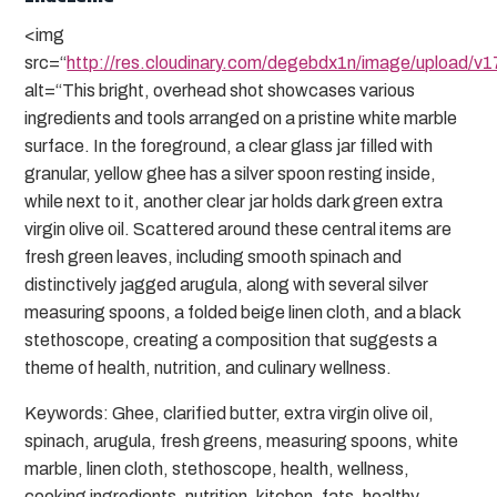
<img
src=“
http://res.cloudinary.com/degebdx1n/image/upload/v
alt=“This bright, overhead shot showcases various
ingredients and tools arranged on a pristine white marble
surface. In the foreground, a clear glass jar filled with
granular, yellow ghee has a silver spoon resting inside,
while next to it, another clear jar holds dark green extra
virgin olive oil. Scattered around these central items are
fresh green leaves, including smooth spinach and
distinctively jagged arugula, along with several silver
measuring spoons, a folded beige linen cloth, and a black
stethoscope, creating a composition that suggests a
theme of health, nutrition, and culinary wellness.
Keywords: Ghee, clarified butter, extra virgin olive oil,
spinach, arugula, fresh greens, measuring spoons, white
marble, linen cloth, stethoscope, health, wellness,
cooking ingredients, nutrition, kitchen, fats, healthy