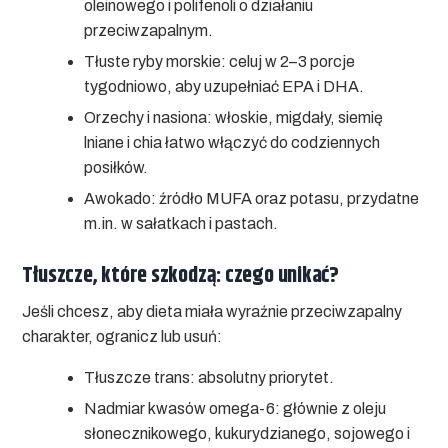
oleinowego i polifenoli o działaniu
przeciwzapalnym.
Tłuste ryby morskie:
celuj w 2–3 porcje
tygodniowo, aby uzupełniać EPA i DHA.
Orzechy i nasiona:
włoskie, migdały, siemię
lniane i chia łatwo włączyć do codziennych
posiłków.
Awokado:
źródło MUFA oraz potasu, przydatne
m.in. w sałatkach i pastach.
Tłuszcze, które szkodzą: czego unikać?
Jeśli chcesz, aby dieta miała wyraźnie przeciwzapalny
charakter, ogranicz lub usuń:
Tłuszcze trans:
absolutny priorytet.
Nadmiar kwasów omega-6:
głównie z oleju
słonecznikowego, kukurydzianego, sojowego i