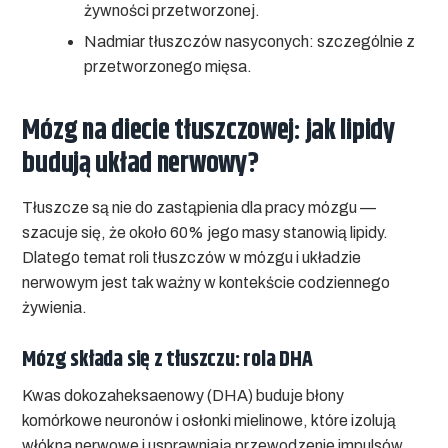
żywności przetworzonej.
Nadmiar tłuszczów nasyconych:
szczególnie z
przetworzonego mięsa.
Mózg na diecie tłuszczowej: jak lipidy
budują układ nerwowy?
Tłuszcze są nie do zastąpienia dla pracy mózgu —
szacuje się, że około 60% jego masy stanowią lipidy.
Dlatego temat
roli tłuszczów w mózgu i układzie
nerwowym
jest tak ważny w kontekście codziennego
żywienia.
Mózg składa się z tłuszczu: rola DHA
Kwas dokozaheksaenowy (DHA) buduje błony
komórkowe neuronów i osłonki mielinowe, które izolują
włókna nerwowe i usprawniają przewodzenie impulsów.