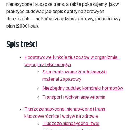
nienasycone
i tłuszcze trans, a także pokazujemy, jak w
praktyce budować jadłospis oparty na
zdrowych
tłuszczach
— na końcu znajdziesz gotowy, jednodniowy
plan (2000 kcal).
Spis treści
Podstawowe funkcje tłuszczów w organizmie:
więcej niż tylko energia
Skoncentrowane źródło energii i
materiał zapasowy
Niezbędny budulec komórek i hormonów
Transport i wchłanianie witamin
Tłuszcze nasycone, nienasycone i trans:
kluczowe różnice i wpływ na zdrowie
Tłuszcze nienasycone: twoi