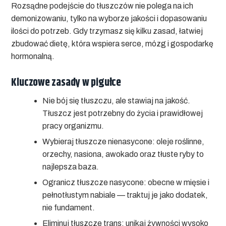
Rozsądne podejście do tłuszczów nie polega na ich
demonizowaniu, tylko na wyborze jakości i dopasowaniu
ilości do potrzeb. Gdy trzymasz się kilku zasad, łatwiej
zbudować dietę, która wspiera serce, mózg i gospodarkę
hormonalną.
Kluczowe zasady w pigułce
Nie bój się tłuszczu, ale stawiaj na jakość.
Tłuszcz jest potrzebny do życia i prawidłowej
pracy organizmu.
Wybieraj tłuszcze nienasycone:
oleje roślinne,
orzechy, nasiona, awokado oraz tłuste ryby to
najlepsza baza.
Ogranicz tłuszcze nasycone:
obecne w mięsie i
pełnotłustym nabiale — traktuj je jako dodatek,
nie fundament.
Eliminuj tłuszcze trans:
unikaj żywności wysoko