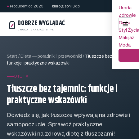
●
Producent od 2025 · ·
biuro@sonilux.pl
Uroda
Zdrowie
DOBRZE WYGLĄDAĆ
Dieta
Styl Życi
URODA
·
MAKIJAŻ
·
STYL
Makijaż
Moda
Start
/
Dieta — poradniki i przewodniki
/
Tłuszcze bez tajemnic:
funkcje i praktyczne wskazówki
DIETA
Tłuszcze bez tajemnic: funkcje i
praktyczne wskazówki
Dowiedz się, jak tłuszcze wpływają na zdrowie i
samopoczucie. Sprawdź praktyczne
wskazówki na zdrową dietę z tłuszczami!