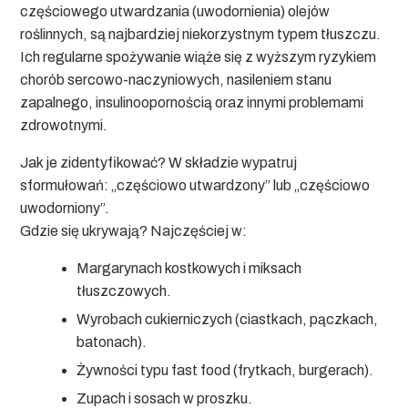
częściowego utwardzania (uwodornienia) olejów
roślinnych, są najbardziej niekorzystnym typem tłuszczu.
Ich regularne spożywanie wiąże się z wyższym ryzykiem
chorób sercowo-naczyniowych, nasileniem stanu
zapalnego, insulinoopornością oraz innymi problemami
zdrowotnymi.
Jak je zidentyfikować?
W składzie wypatruj
sformułowań: „częściowo utwardzony” lub „częściowo
uwodorniony”.
Gdzie się ukrywają?
Najczęściej w:
Margarynach kostkowych i miksach
tłuszczowych.
Wyrobach cukierniczych (ciastkach, pączkach,
batonach).
Żywności typu fast food (frytkach, burgerach).
Zupach i sosach w proszku.