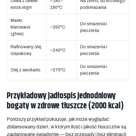
Oliwa z oliwek
~180-
Na zimno, do krótkiego
extra virgin
190°C
podsmażania
Masło
Do smażenia i
klarowane
~250°C
pieczenia
(ghee)
Rafinowany olej
Do smażenia i
~240°C
rzepakowy
pieczenia
Do smażenia i
Olej z awokado
~270°C
pieczenia
Przykładowy jadłospis jednodniowy
bogaty w zdrowe tłuszcze (2000 kcal)
Poniższy przykład pokazuje, jak może wyglądać
zbilansowany dzień, w którym ilość i jakość tłuszczów są
zaplanowane świadomie — bez przesady i bez eliminacji