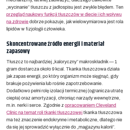
„wycinanie” tłuszczu z jadłospisu jest zwykle błędem. Ten
przegląd naukowy funkcji tłuszczów w diecie i ich wpływu
na zdrowie
dobrze pokazuje, jak wielowymiarowa jest rola
lipidów w fizjologii człowieka.
Skoncentrowane źródło energii i materiał
zapasowy
Tłuszcz to najbardziej „kaloryczny” makroskładnik — 1
gram dostarcza około 9 kcal. Tkanka tłuszczowa działa
jak zapas energii, po który organizm może sięgnąć, gdy
brakuje pożywienia lub rośnie zapotrzebowanie.
Dodatkowo pełni rolę izolacji termicznej (ogranicza utratę
ciepła) oraz amortyzacji, chroniąc narządy wewnętrzne,
m.in. nerki i serce. Zgodnie z
opracowaniem Cleveland
Clinic na temat roli tkanki tłuszczowej
tkanka tłuszczowa
ma też znaczenie endokrynne i metaboliczne, dlatego nie
da się jej sprowadzić wyłącznie do „magazynu kalorii”.