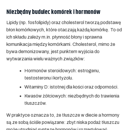
Niezbędny budulec komórek i hormonów
Lipidy (np. fosfolipidy) oraz cholesterol tworzą podstawę
błon komórkowych, które otaczają każdą komórkę. To od
ich składu zależy m.in. płynność błony i sprawna
komunikacja między komórkami. Cholesterol, mimo że
bywa demonizowany, jest punktem wyjścia do
wytwarzania wielu ważnych związków:
Hormonów steroidowych:
estrogenu,
testosteronu i kortyzolu.
Witaminy D:
istotnej dla kości oraz odporności.
Kwasów żółciowych:
niezbędnych do trawienia
tłuszczów.
W praktyce oznacza to, że
tłuszcze w diecie a hormony
są ze sobą ściśle powiązane: zbyt niska podaż tłuszczu
może utrudniać syntezę hormonów i rozregulować