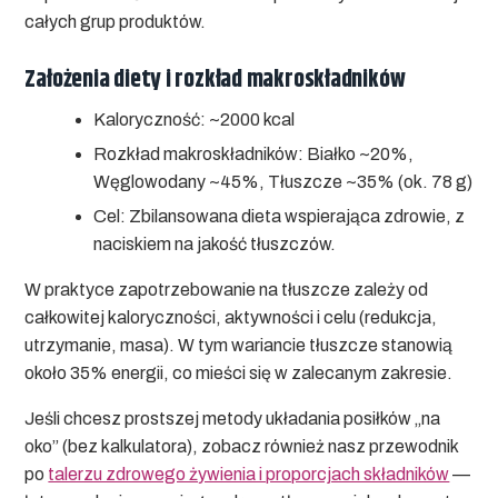
całych grup produktów.
Założenia diety i rozkład makroskładników
Kaloryczność:
~2000 kcal
Rozkład makroskładników:
Białko ~20%,
Węglowodany ~45%, Tłuszcze ~35% (ok. 78 g)
Cel:
Zbilansowana dieta wspierająca zdrowie, z
naciskiem na jakość tłuszczów.
W praktyce
zapotrzebowanie na tłuszcze
zależy od
całkowitej kaloryczności, aktywności i celu (redukcja,
utrzymanie, masa). W tym wariancie tłuszcze stanowią
około 35% energii, co mieści się w zalecanym zakresie.
Jeśli chcesz prostszej metody układania posiłków „na
oko” (bez kalkulatora), zobacz również nasz przewodnik
po
talerzu zdrowego żywienia i proporcjach składników
—