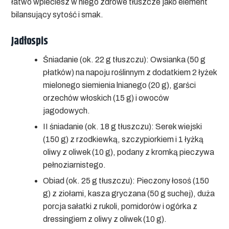
łatwo wpleciesz w niego zdrowe tłuszcze jako element
bilansujący sytość i smak.
Jadłospis
Śniadanie (ok. 22 g tłuszczu):
Owsianka (50 g
płatków) na napoju roślinnym z dodatkiem 2 łyżek
mielonego siemienia lnianego (20 g), garści
orzechów włoskich (15 g) i owoców
jagodowych.
II śniadanie (ok. 18 g tłuszczu):
Serek wiejski
(150 g) z rzodkiewką, szczypiorkiem i 1 łyżką
oliwy z oliwek (10 g), podany z kromką pieczywa
pełnoziarnistego.
Obiad (ok. 25 g tłuszczu):
Pieczony łosoś (150
g) z ziołami, kasza gryczana (50 g suchej), duża
porcja sałatki z rukoli, pomidorów i ogórka z
dressingiem z oliwy z oliwek (10 g).