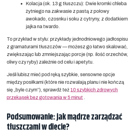
Kolacja (ok. 13 g tłuszczu):
Dwie kromki chleba
żytniego na zakwasie z pastą z połowy
awokado, czosnku i soku z cytryny, z dodatkiem
jajka na twardo.
To przykład w stylu:
przykłady jednodniowego jadłospisu
z gramaturami tłuszczów
— możesz go łatwo skalować,
zwiększając lub zmniejszając porcje (np. ilość orzechów,
oliwy czy ryby) zależnie od celu i apetytu.
Jeśli lubisz mieć pod ręką szybkie, sensowne opcje
między posiłkami (które nie rozwalają planu i nie kończą
się „byle czym”), sprawdź też
10 szybkich zdrowych
przekąsek bez gotowania w 5 minut
.
Podsumowanie: jak mądrze zarządzać
tłuszczami w diecie?