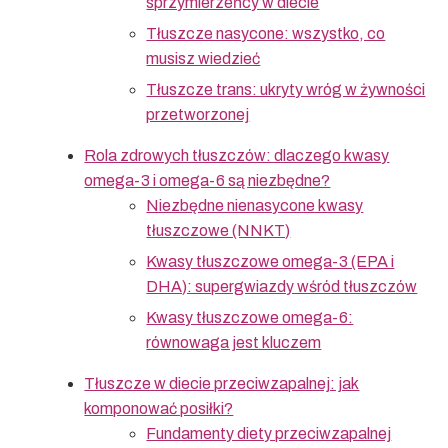
sprzymierzeńcy w diecie
Tłuszcze nasycone: wszystko, co
musisz wiedzieć
Tłuszcze trans: ukryty wróg w żywności
przetworzonej
Rola zdrowych tłuszczów: dlaczego kwasy
omega-3 i omega-6 są niezbędne?
Niezbędne nienasycone kwasy
tłuszczowe (NNKT)
Kwasy tłuszczowe omega-3 (EPA i
DHA): supergwiazdy wśród tłuszczów
Kwasy tłuszczowe omega-6:
równowaga jest kluczem
Tłuszcze w diecie przeciwzapalnej: jak
komponować posiłki?
Fundamenty diety przeciwzapalnej