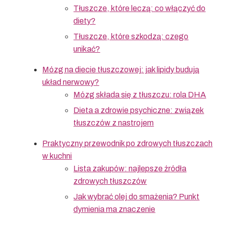
Tłuszcze, które leczą: co włączyć do
diety?
Tłuszcze, które szkodzą: czego
unikać?
Mózg na diecie tłuszczowej: jak lipidy budują
układ nerwowy?
Mózg składa się z tłuszczu: rola DHA
Dieta a zdrowie psychiczne: związek
tłuszczów z nastrojem
Praktyczny przewodnik po zdrowych tłuszczach
w kuchni
Lista zakupów: najlepsze źródła
zdrowych tłuszczów
Jak wybrać olej do smażenia? Punkt
dymienia ma znaczenie