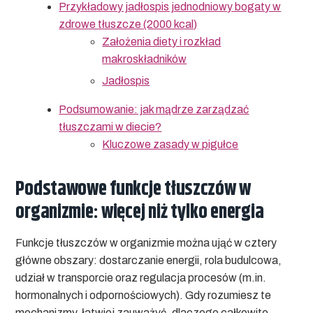
Przykładowy jadłospis jednodniowy bogaty w
zdrowe tłuszcze (2000 kcal)
Założenia diety i rozkład
makroskładników
Jadłospis
Podsumowanie: jak mądrze zarządzać
tłuszczami w diecie?
Kluczowe zasady w pigułce
Podstawowe funkcje tłuszczów w
organizmie: więcej niż tylko energia
Funkcje tłuszczów w organizmie
można ująć w cztery
główne obszary: dostarczanie energii, rola budulcowa,
udział w transporcie oraz regulacja procesów (m.in.
hormonalnych i odpornościowych). Gdy rozumiesz te
mechanizmy, łatwiej zauważyć, dlaczego całkowite